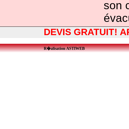
son 
évac
DEVIS GRATUIT! A
R�alisation ASTIWEB
restaurant Draguignan
-
vid�osurveillance 75 77 78 91 92 92 94
-
meu
referencement