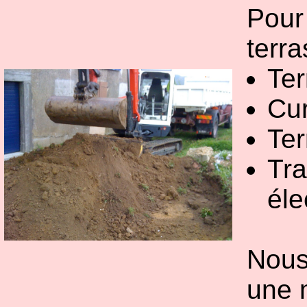
Pour
terr
Ter
Cur
Te
Tra
éle
Nous
une 